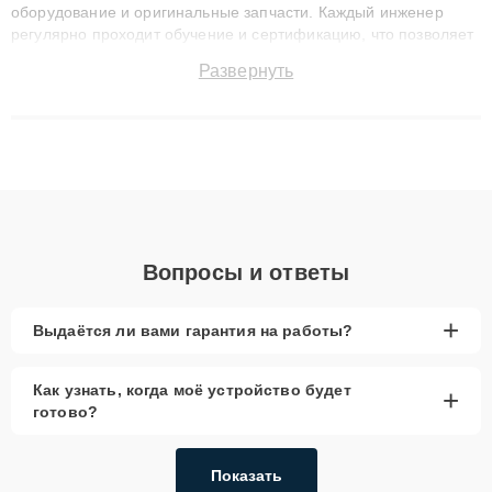
оборудование и оригинальные запчасти. Каждый инженер
регулярно проходит обучение и сертификацию, что позволяет
быстро и точноdiagnostikировать поломки и восстанавливать
Развернуть
технику с сохранением гарантии до 3 лет. Наши мастера
решают сложные случаи: от замены матриц и материнских
плат до ремонта после залития и восстановления данных.
Благодаря высокой квалификации и ответственному подходу
клиенты получают быстрый, качественный ремонт и понятные
объяснения по результатам диагностики.
Вопросы и ответы
+
Выдаётся ли вами гарантия на работы?
Как узнать, когда моё устройство будет
+
готово?
Показать