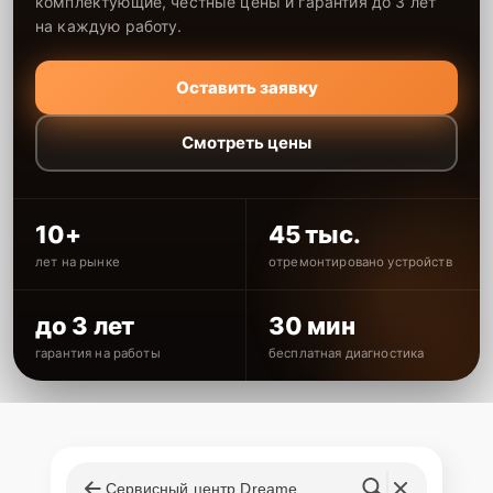
комплектующие, честные цены и гарантия до 3 лет
на каждую работу.
Оставить заявку
Смотреть цены
10+
45 тыс.
лет на рынке
отремонтировано устройств
до 3 лет
30 мин
гарантия на работы
бесплатная диагностика
Сервисный центр Dreame