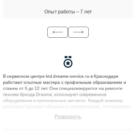
Опыт работы – 7 лет
В сервисном центре krd.dreame-service.ru в Краснодаре
работают опытные мастера с профильным образованием и
стажем от 5 до 12 лет. Они специализируются на ремонте
техники бренда Dreame, используют современное
оборудование и оригинальные запчасти. Каждый инженер
регулярно проходит обучение и сертификацию, что позволяет
быстро и точноdiagnostikировать поломки и восстанавливать
Развернуть
технику с сохранением гарантии до 3 лет. Наши мастера
решают сложные случаи: от замены матриц и материнских
плат до ремонта после залития и восстановления данных.