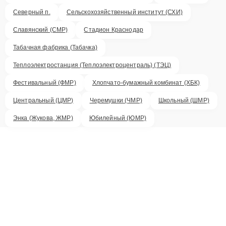
Северный п.
Сельскохозяйственный институт (СХИ)
Славянский (СМР)
Стадион Краснодар
Табачная фабрика (Табачка)
Теплоэлектростанция (Теплоэлектроцентраль) (ТЭЦ)
Фестивальный (ФМР)
Хлопчато-бумажный комбинат (ХБК)
Центральный (ЦМР)
Черемушки (ЧМР)
Школьный (ШМР)
Энка (Жукова, ЖМР)
Юбилейный (ЮМР)