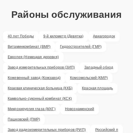
Районы обслуживания
40 лет Победы
9-й километр (Девятка)
Авиагородок
Витаминкомбинат (ВМР)
Гидростроителей (ГМР)
Европея (Немецкая деревня)
Завод измерительных приборов (ЗИП)
Западный обход
Кожевенный завод (Кожзавод)
Комсомольский (КМР)
Краевая клиническая больница (ККБ)
Красная площадь
Камвольно-суконный комбинат (КСК)
Микрохирургия глаза (МХГ)
Новознаменский
Пашковский (ПМР)
Завод радиоизмерительных приборов (РИП)
Российский п