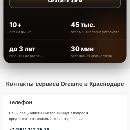
Смотреть цены
10+
45 тыс.
лет на рынке
отремонтировано устройств
до 3 лет
30 мин
гарантия на работы
бесплатная диагностика
Контакты сервиса Dreame в Краснодаре
Телефон
Наши специалисты быстро вникнут в вопрос и
предложат оптимальный вариант решения
+7 (861) 212-35-79