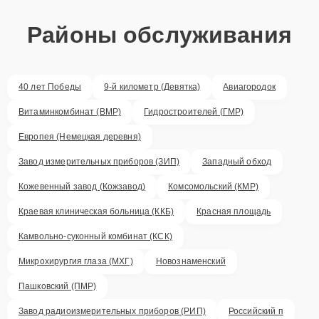
Районы обслуживания
40 лет Победы
9-й километр (Девятка)
Авиагородок
Витаминкомбинат (ВМР)
Гидростроителей (ГМР)
Европея (Немецкая деревня)
Завод измерительных приборов (ЗИП)
Западный обход
Кожевенный завод (Кожзавод)
Комсомольский (КМР)
Краевая клиническая больница (ККБ)
Красная площадь
Камвольно-суконный комбинат (КСК)
Микрохирургия глаза (МХГ)
Новознаменский
Пашковский (ПМР)
Завод радиоизмерительных приборов (РИП)
Российский п