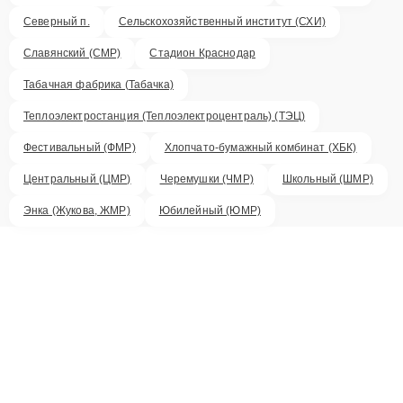
Северный п.
Сельскохозяйственный институт (СХИ)
Славянский (СМР)
Стадион Краснодар
Табачная фабрика (Табачка)
Теплоэлектростанция (Теплоэлектроцентраль) (ТЭЦ)
Фестивальный (ФМР)
Хлопчато-бумажный комбинат (ХБК)
Центральный (ЦМР)
Черемушки (ЧМР)
Школьный (ШМР)
Энка (Жукова, ЖМР)
Юбилейный (ЮМР)