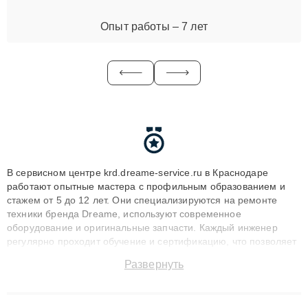
Опыт работы – 7 лет
В сервисном центре krd.dreame-service.ru в Краснодаре
работают опытные мастера с профильным образованием и
стажем от 5 до 12 лет. Они специализируются на ремонте
техники бренда Dreame, используют современное
оборудование и оригинальные запчасти. Каждый инженер
регулярно проходит обучение и сертификацию, что позволяет
быстро и точноdiagnostikировать поломки и восстанавливать
Развернуть
технику с сохранением гарантии до 3 лет. Наши мастера
решают сложные случаи: от замены матриц и материнских
плат до ремонта после залития и восстановления данных.