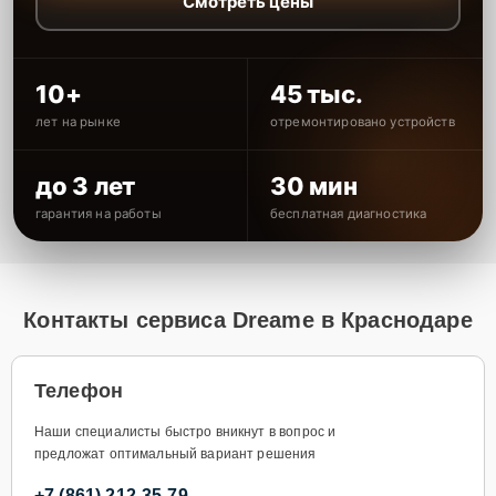
Смотреть цены
10+
45 тыс.
лет на рынке
отремонтировано устройств
до 3 лет
30 мин
гарантия на работы
бесплатная диагностика
Контакты сервиса Dreame в Краснодаре
Телефон
Наши специалисты быстро вникнут в вопрос и
предложат оптимальный вариант решения
+7 (861) 212-35-79